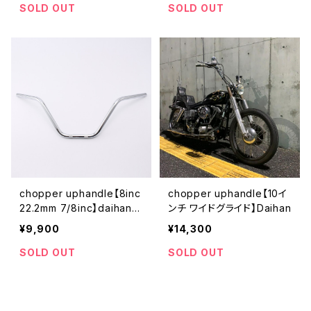
SOLD OUT
SOLD OUT
chopper uphandle【8inc
chopper uphandle【10イ
22.2mm 7/8inc】daihanh
ンチ ワイドグライド】Daihan
andlebars
¥9,900
¥14,300
SOLD OUT
SOLD OUT